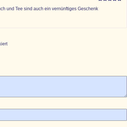
Bewertet mit
Buch und Tee sind auch ein vernünftiges Geschenk
5
von 5
iert