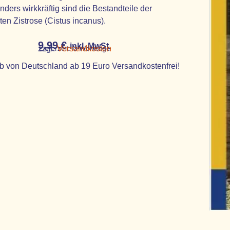
ders wirkkräftig sind die Bestandteile der
en Zistrose (Cistus incanus).
9,99
€
inkl. MwSt.
zzgl.
Lieferzeit:
Versandkosten
3 Werktage
b von Deutschland ab 19 Euro Versandkostenfrei!