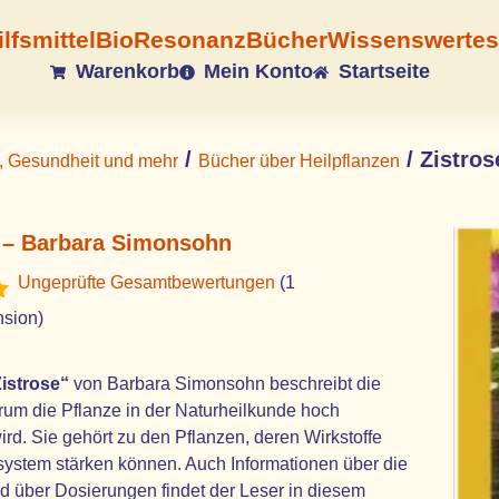
ilfsmittel
BioResonanz
Bücher
Wissenswertes
Warenkorb
Mein Konto
Startseite
/
/ Zistro
, Gesundheit und mehr
Bücher über Heilpflanzen
e – Barbara Simonsohn
Ungeprüfte Gesamtbewertungen
(
1
it
sion)
,
istrose“
von Barbara Simonsohn beschreibt die
ertung
rum die Pflanze in der Naturheilkunde hoch
ird. Sie gehört zu den Pflanzen, deren Wirkstoffe
ystem stärken können. Auch Informationen über die
d über Dosierungen findet der Leser in diesem