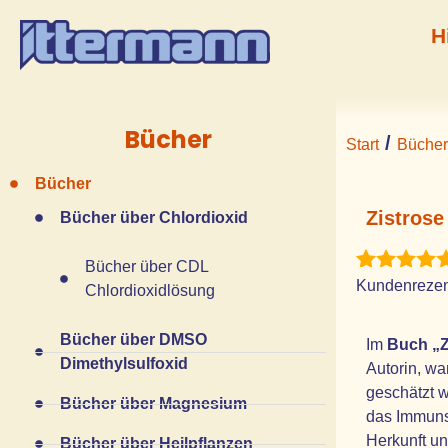
H
Bücher
/
Start
Bücher
Bücher
Zistros
Bücher über Chlordioxid
Bücher über CDL
Bewertet m
1
Kundenrezen
Chlordioxidlösung
5.00
von 5
basierend
Bücher über DMSO
auf
Im
Buch „Z
Kundenbew
Dimethylsulfoxid
Autorin, wa
geschätzt w
Bücher über Magnesium
das Immuns
Herkunft un
Bücher über Heilpflanzen