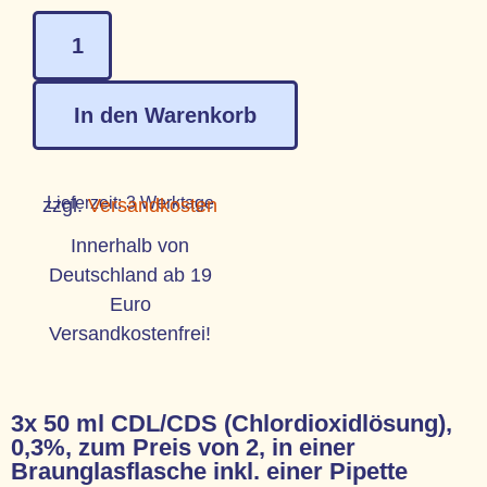
In den Warenkorb
Lieferzeit:
3 Werktage
zzgl.
Versandkosten
Innerhalb von
Deutschland ab 19
Euro
Versandkostenfrei!
3x 50 ml CDL/CDS (Chlordioxidlösung),
0,3%, zum Preis von 2, in einer
Braunglasflasche inkl. einer Pipette