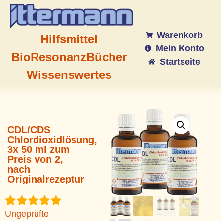
Warenkorb
Hilfsmittel
Mein Konto
BioResonanz
Bücher
Startseite
Wissenswertes
CDL/CDS
Chlordioxidlösung,
3x 50 ml zum
Preis von 2,
nach
Originalrezeptur
Ungeprüfte
Bewertet
3