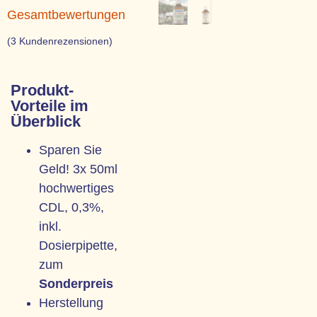
mit
5.00
Gesamtbewertungen
von 5,
basierend
(
3
Kundenrezensionen)
auf
Kundenbewertungen
Produkt-
Vorteile im
Überblick
Sparen Sie
Geld! 3x 50ml
hochwertiges
CDL, 0,3%,
inkl.
Dosierpipette,
zum
Sonderpreis
Herstellung