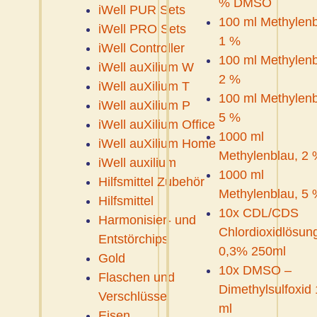
% DMSO
iWell PUR Sets
100 ml Methylenb
iWell PRO Sets
1 %
iWell Controller
100 ml Methylenb
iWell auXilium W
2 %
iWell auXilium T
100 ml Methylenb
iWell auXilium P
5 %
iWell auXilium Office
1000 ml
iWell auXilium Home
Methylenblau, 2 
iWell auxilium
1000 ml
Hilfsmittel Zubehör
Methylenblau, 5 
Hilfsmittel
10x CDL/CDS
Harmonisier- und
Chlordioxidlösun
Entstörchips
0,3% 250ml
Gold
10x DMSO –
Flaschen und
Dimethylsulfoxid
Verschlüsse
ml
Eisen