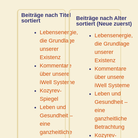
Beiträge nach Titel
Beiträge nach Alter
sortiert
sortiert (Neue zuerst)
Lebensenergie,
Lebensenergie,
die Grundlage
die Grundlage
unserer
unserer
Existenz
Existenz
Kommentare
Kommentare
über unsere
über unsere
iWell Systeme
iWell Systeme
Kozyrev-
Leben und
Spiegel
Gesundheit –
Leben und
eine
Gesundheit –
ganzheitliche
eine
Betrachtung
ganzheitliche
Kozyrev-