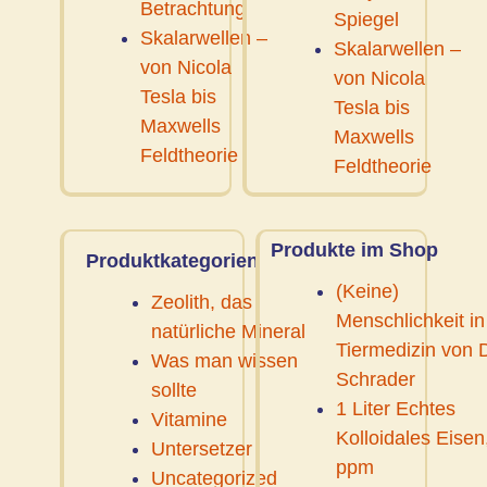
Betrachtung
Spiegel
Skalarwellen –
Skalarwellen –
von Nicola
von Nicola
Tesla bis
Tesla bis
Maxwells
Maxwells
Feldtheorie
Feldtheorie
Produkte im Shop
Produktkategorien
(Keine)
Zeolith, das
Menschlichkeit in
natürliche Mineral
Tiermedizin von D
Was man wissen
Schrader
sollte
1 Liter Echtes
Vitamine
Kolloidales Eisen
Untersetzer
ppm
Uncategorized