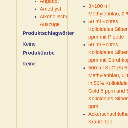
Angebot
3×100 ml
Amethyst
Methylenblau, 2 
Alkoholische
50 ml Echtes
Auszüge
Kolloidales Silber
Produktschlagwörter
ppm mit Pipette
Keine
50 ml Echtes
Kolloidales Silber
Produktfarbe
ppm mit Sprühko
Keine
500 ml KoGoSi B
Methylenblau, 0,
in 50% Kolloidale
Gold 5 ppm und
Kolloidales Silber
ppm
Ackerschachtelh
Kräutertee