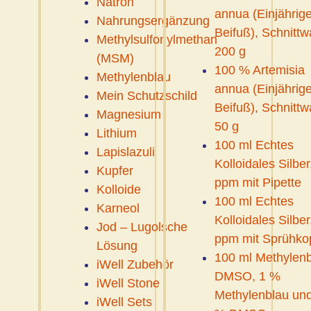
Natron
annua (Einjährige
Nahrungsergänzung
Beifuß), Schnittw
Methylsulfonylmethan
200 g
(MSM)
100 % Artemisia
Methylenblau
annua (Einjährige
Mein Schutzschild
Beifuß), Schnittw
Magnesium
50 g
Lithium
100 ml Echtes
Lapislazuli
Kolloidales Silber
Kupfer
ppm mit Pipette
Kolloide
100 ml Echtes
Karneol
Kolloidales Silber
Jod – Lugolsche
ppm mit Sprühko
Lösung
100 ml Methylenb
iWell Zubehör
DMSO, 1 %
iWell Stone
Methylenblau un
iWell Sets