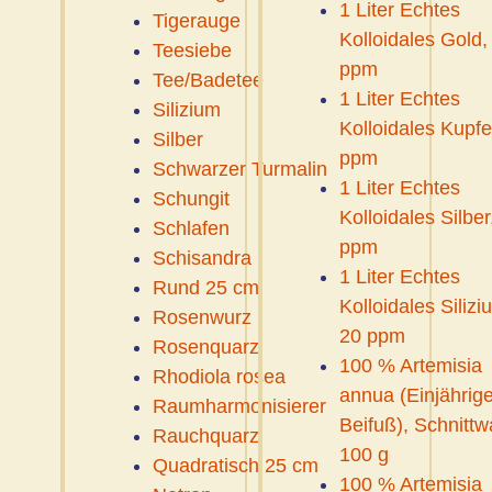
1 Liter Echtes
Tigerauge
Kolloidales Gold,
Teesiebe
ppm
Tee/Badetee
1 Liter Echtes
Silizium
Kolloidales Kupfe
Silber
ppm
Schwarzer Turmalin
1 Liter Echtes
Schungit
Kolloidales Silber
Schlafen
ppm
Schisandra
1 Liter Echtes
Rund 25 cm
Kolloidales Silizi
Rosenwurz
20 ppm
Rosenquarz
100 % Artemisia
Rhodiola rosea
annua (Einjährige
Raumharmonisierer
Beifuß), Schnittw
Rauchquarz
100 g
Quadratisch 25 cm
100 % Artemisia