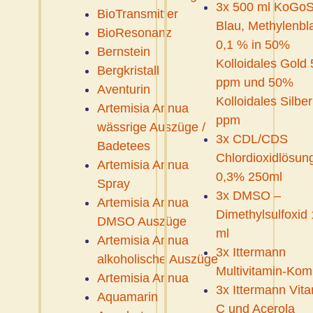
3x 500 ml KoGoS
BioTransmitter
Blau, Methylenbl
BioResonanz
0,1 % in 50%
Bernstein
Kolloidales Gold 
Bergkristall
ppm und 50%
Aventurin
Kolloidales Silber
Artemisia Annua
ppm
wässrige Auszüge /
3x CDL/CDS
Badetees
Chlordioxidlösun
Artemisia Annua
0,3% 250ml
Spray
3x DMSO –
Artemisia Annua
Dimethylsulfoxid
DMSO Auszüge
ml
Artemisia Annua
3x Ittermann
alkoholische Auszüge
Multivitamin-Kom
Artemisia Annua
3x Ittermann Vit
Aquamarin
C und Acerola