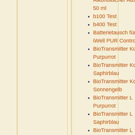
Alkoholischer Au
50 ml
b100 Test
b400 Test
Batterietausch fü
iWell PUR Contro
BioTransmitter K
Purpurrot
BioTransmitter K
Saphirblau
BioTransmitter K
Sonnengelb
BioTransmitter L
Purpurrot
BioTransmitter L
Saphirblau
BioTransmitter L