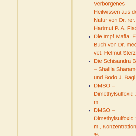
Verborgenes
Heilwissen aus d
Natur von Dr. rer.
Hartmut P. A. Fis
Die Impf-Mafia. E
Buch von Dr. med
vet. Helmut Sterz
Die Schisandra 
– Shalila Shara
und Bodo J. Bagi
DMSO –
Dimethylsulfoxid
ml
DMSO –
Dimethylsulfoxid
ml, Konzentration
%