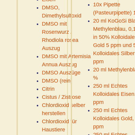
10x Pipette
DMSO,
(Pasteurpipette) 
Dimethylsulfoxid
20 ml KoGoSi Bl
DMSO mit
Methylenblau, 0,
Rosenwurz /
in 50% Kolloidale
Rhodiola rosea
Gold 5 ppm und
Auszug
Kolloidales Silber
DMSO mit Artemisia
ppm
Annua Auszug
20 ml Methylenbl
DMSO Auszüge
%
DMSO (rein)
250 ml Echtes
Citrin
Kolloidales Eisen
Cistus / Zistrose
ppm
Chlordioxid selber
250 ml Echtes
herstellen
Kolloidales Gold,
Chlordioxid für
ppm
Haustiere
250 ml Echtes