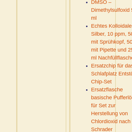
DMSO –
Dimethylsulfoxid
ml
Echtes Kolloidale
Silber, 10 ppm, 5
mit Sprühkopf, 5
mit Pipette und 2
ml Nachfüllflasch
Ersatzchip für da
Schlafplatz Entst
Chip-Set
Ersatzflasche
basische Pufferl
für Set zur
Herstellung von
Chlordioxid nach 
Schrader