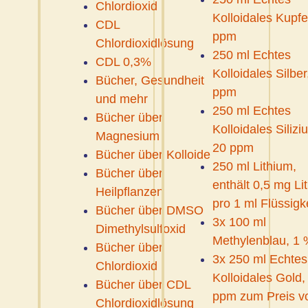
Chlordioxid
Kolloidales Kupfe
CDL
ppm
Chlordioxidlösung
250 ml Echtes
CDL 0,3%
Kolloidales Silber
Bücher, Gesundheit
ppm
und mehr
250 ml Echtes
Bücher über
Kolloidales Silizi
Magnesium
20 ppm
Bücher über Kolloide
250 ml Lithium,
Bücher über
enthält 0,5 mg Li
Heilpflanzen
pro 1 ml Flüssigk
Bücher über DMSO
3x 100 ml
Dimethylsulfoxid
Methylenblau, 1 
Bücher über
3x 250 ml Echtes
Chlordioxid
Kolloidales Gold,
Bücher über CDL
ppm zum Preis v
Chlordioxidlösung