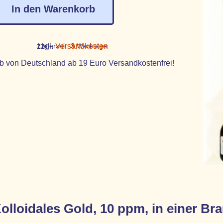
In den Warenkorb
zzgl.
Lieferzeit:
Versandkosten
3 Werktage
b von Deutschland ab 19 Euro Versandkostenfrei!
olloidales Gold, 10 ppm, in einer Br