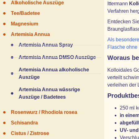
Alkoholische Auszüge
Ittermann
Koll
Verfahren herg
Tee/Badetee
Entdecken Sie 
Magnesium
Braunglasflas
Artemisia Annua
Als besondere
Artemisia Annua Spray
Flasche ohne
Woraus bes
Artemisia Annua DMSO Auszüge
Artemisia Annua alkoholische
Kolloidales Go
Auszüge
verteilt schwi
verleihen der 
Artemisia Annua wässrige
Produktbe
Auszüge / Badetees
250 ml k
Rosenwurz / Rhodiola rosea
in eine
Schisandra
abgefüll
UV- und
Cistus / Zistrose
Verschlu