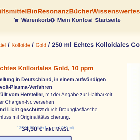
ilfsmittel
BioResonanz
Bücher
Wissenswertes
Warenkorb
Mein Konto
Startseite
/
/
/ 250 ml Echtes Kolloidales Go
tel
Kolloide
Gold
chtes Kolloidales Gold, 10 ppm
ellung in Deutschland, in einem aufwändigen
olt-Plasma-Verfahren
üllt vom Hersteller,
mit der Angabe zur Haltbarkeit
er Chargen-Nr. versehen
nd Licht geschützt
durch Braunglasflasche
luss mit Originalitätssicherung.
34,90
€
139,60
€
/
Liter (1 Liter = 1000 ml)
inkl. MwSt.