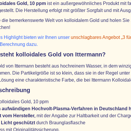
oidales Gold, 10 ppm
ist ein außergewöhnliches Produkt mit f
estellt. Die Herstellung erfolgt mit größter Sorgfalt und mit Aus
die bemerkenswerte Welt von kolloidalem Gold und holen Sie si
chen!
s Highlight bieten wir Ihnen unser
unschlagbares Angebot „3 für
 Berechnung dazu.
teht kolloidales Gold von Ittermann?
ld von Ittermann besteht aus hochreinem Wasser, in dem winzig
mmen. Die Partikelgröße ist so klein, dass sie in der Regel unt
Lösung eine charakteristische Farbe, die bei Ittermann Kolloidale
schreibung
olloidales Gold, 10 ppm
m aufwändigen Hochvolt-Plasma-Verfahren
in Deutschland h
t vom Hersteller,
mit der Angabe zur Haltbarkeit und der Charg
 Licht geschützt
durch Braunglasflasche
ss mit Originalitätssicherung.