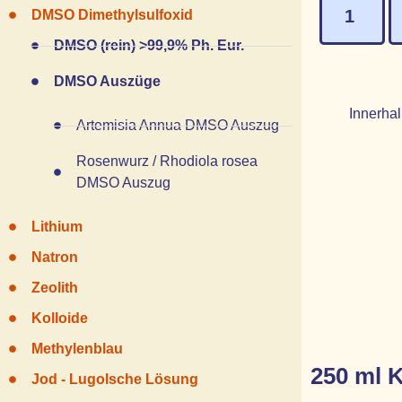
DMSO Dimethylsulfoxid
DMSO (rein) >99,9% Ph. Eur.
DMSO Auszüge
Innerhal
Artemisia Annua DMSO Auszug
Rosenwurz / Rhodiola rosea
DMSO Auszug
Lithium
Natron
Zeolith
Kolloide
Methylenblau
250 ml K
Jod - Lugolsche Lösung