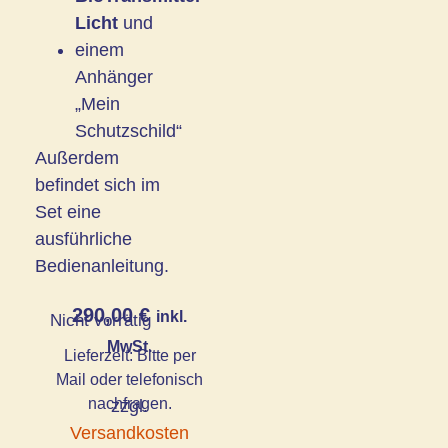
Licht
und
einem
Anhänger
„Mein
Schutzschild“
Außerdem
befindet sich im
Set eine
ausführliche
Bedienanleitung.
290,00
€
inkl.
Nicht vorrätig
MwSt.
Lieferzeit:
Bitte per
Mail oder telefonisch
nachfragen.
zzgl.
Versandkosten