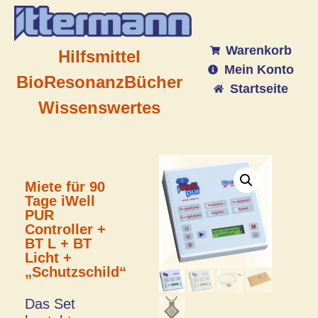
Warenkorb
Hilfsmittel
Mein Konto
BioResonanz
Bücher
Startseite
Wissenswertes
Miete für 90
Tage iWell
PUR
Controller +
BT L + BT
Licht +
„Schutzschild“
Das Set