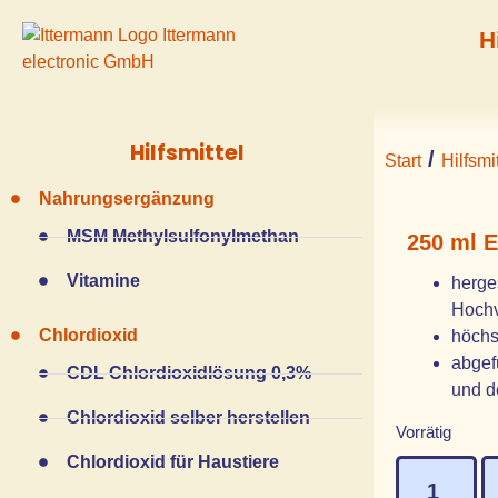
H
Hilfsmittel
/
Start
Hilfsmit
Nahrungsergänzung
MSM Methylsulfonylmethan
250 ml E
Vitamine
herge
Hochv
Chlordioxid
höchs
abgefü
CDL Chlordioxidlösung 0,3%
und d
Chlordioxid selber herstellen
Vorrätig
Chlordioxid für Haustiere