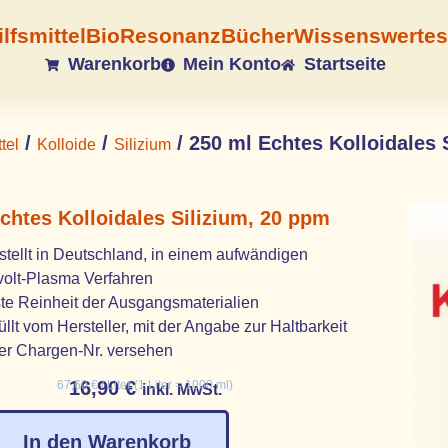
ilfsmittel
BioResonanz
Bücher
Wissenswertes
Warenkorb
Mein Konto
Startseite
/
/
/ 250 ml Echtes Kolloidales 
tel
Kolloide
Silizium
chtes Kolloidales Silizium, 20 ppm
stellt in Deutschland, in einem aufwändigen
olt-Plasma Verfahren
te Reinheit der Ausgangsmaterialien
llt vom Hersteller, mit der Angabe zur Haltbarkeit
er Chargen-Nr. versehen
16,90
€
67,60
€
/
Liter (1 Liter = 1000 ml)
inkl. MwSt.
In den Warenkorb