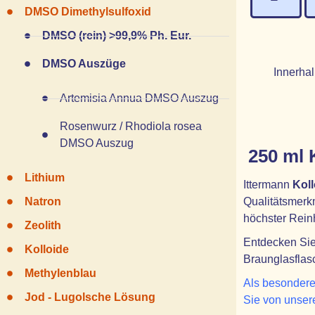
DMSO Dimethylsulfoxid
DMSO (rein) >99,9% Ph. Eur.
DMSO Auszüge
Innerhal
Artemisia Annua DMSO Auszug
Rosenwurz / Rhodiola rosea
DMSO Auszug
250 ml K
Lithium
Ittermann
Koll
Qualitätsmerkm
Natron
höchster Reinh
Zeolith
Entdecken Sie 
Kolloide
Braunglasflas
Methylenblau
Als besonderes
Jod - Lugolsche Lösung
Sie von unser