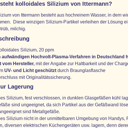
teht kolloidales Silizium von Ittermann?
lizium von Ittermann besteht aus hochreinem Wasser, in dem winz
mmen. Diese winzigen Silizium-Partikel verleihen der Lösung ein
 trüb, milchig.
schreibung
olloidales Silizium, 20 ppm
m aufwändigen Hochvolt-Plasma-Verfahren
in Deutschland h
t vom Hersteller,
mit der Angabe zur Haltbarkeit und der Charg
em
UV- und Licht geschützt
durch Braunglasflasche
rschluss mit Originalitätssicherung.
zur Lagerung
les Silizium, fest verschlossen, in dunklen Glasgefäßen kühl lag
efäße sind ungeeignet, da sich Partikel aus der Gefäßwand lös
ngeeignet sind Metallgefäße.
les Silizium nicht in der unmittelbaren Umgebung von Handys,
n, diversen elektrischen Küchengeräten usw. lagern, denn deren