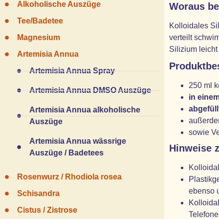
Alkoholische Auszüge
Woraus bes
Tee/Badetee
Kolloidales Si
verteilt schwi
Magnesium
Silizium leicht
Artemisia Annua
Produktbe
Artemisia Annua Spray
250 ml k
Artemisia Annua DMSO Auszüge
in eine
abgefüll
Artemisia Annua alkoholische
außerd
Auszüge
sowie Ve
Artemisia Annua wässrige
Hinweise 
Auszüge / Badetees
Kolloida
Rosenwurz / Rhodiola rosea
Plastikg
ebenso u
Schisandra
Kolloida
Cistus / Zistrose
Telefone