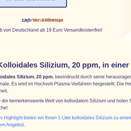
zzgl.
Lieferzeit:
Versandkosten
3 Werktage
b von Deutschland ab 19 Euro Versandkostenfrei!
olloidales Silizium, 20 ppm, in eine
oidales Silizium, 20 ppm
, beeindruckt durch seine herausra
ale. Es wird im Hochvolt-Plasma-Verfahren hergestellt. Die Hers
eit.
die bemerkenswerte Welt von kolloidalem Silizium und holen Sie
che!
 Highlight bieten wir Ihnen 1 Liter kolloidales Silizium zu eine
em Angebot.