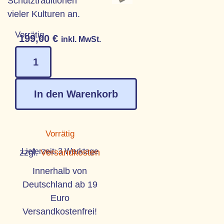
Schutztraditionen
vieler Kulturen an.
Vorrätig
199,00
€
inkl. MwSt.
In den Warenkorb
Vorrätig
Lieferzeit:
3 Werktage
zzgl.
Versandkosten
Innerhalb von
Deutschland ab 19
Euro
Versandkostenfrei!