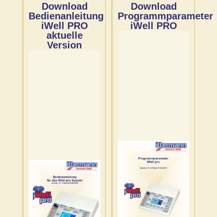
Download
Download
Bedienanleitung
Programmparameter
iWell PRO
iWell PRO
aktuelle
Version
PRO
PP iWell
PRO
Download
BA iWell
Download
01.08.2019
01.14 Stand
20.08.2019
iWell PRO Version
01.14 Stand
System Version
Programmparamet
für das iWell PRO