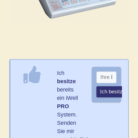
iWell PRO
Ich
Controller
besitze
bereits
ein iWell
PRO
System.
Senden
Sie mir