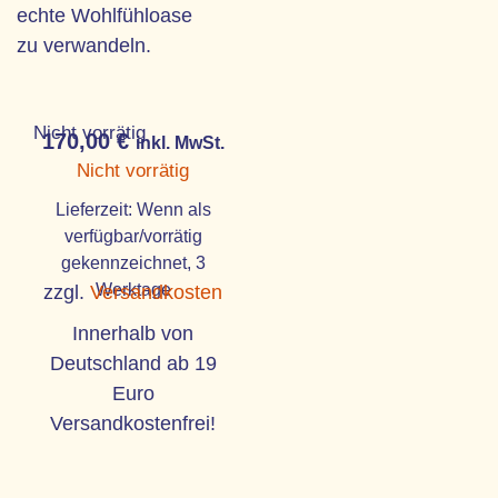
echte Wohlfühloase
zu verwandeln.
Nicht vorrätig
170,00
€
inkl. MwSt.
Nicht vorrätig
Lieferzeit:
Wenn als
verfügbar/vorrätig
gekennzeichnet, 3
Werktage
zzgl.
Versandkosten
Innerhalb von
Deutschland ab 19
Euro
Versandkostenfrei!