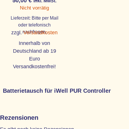
50,00
€
inkl. MwSt.
Nicht vorrätig
Lieferzeit:
Bitte per Mail
oder telefonisch
nachfragen.
zzgl.
Versandkosten
Innerhalb von
Deutschland ab 19
Euro
Versandkostenfrei!
Batterietausch für iWell PUR Controller
Rezensionen