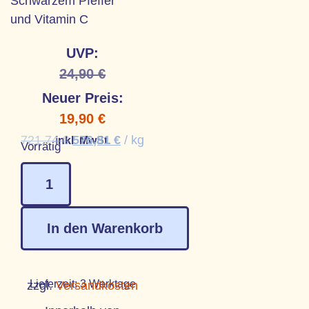
Schwarzem Pfeffer
und Vitamin C
UVP:
24,90
€
Neuer Preis:
19,90
€
721,74
€
576,81
€
/
kg
inkl. MwSt.
Vorrätig
In den Warenkorb
Lieferzeit:
3 Werktage
zzgl.
Versandkosten