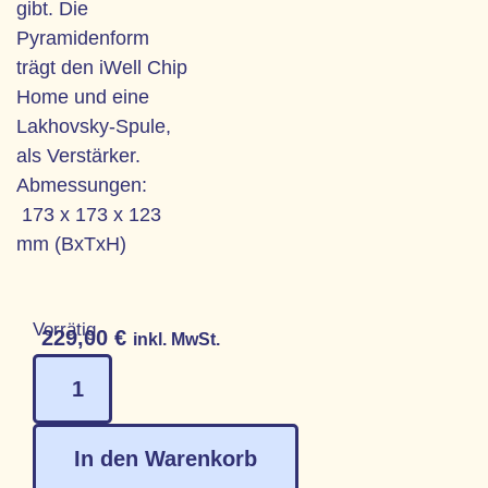
gibt. Die
Pyramidenform
trägt den iWell Chip
Home und eine
Lakhovsky-Spule,
als Verstärker.
Abmessungen:
173 x 173 x 123
mm (BxTxH)
Vorrätig
229,00
€
inkl. MwSt.
In den Warenkorb