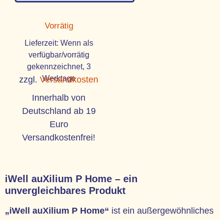
Vorrätig
Lieferzeit:
Wenn als
verfügbar/vorrätig
gekennzeichnet, 3
Werktage
zzgl.
Versandkosten
Innerhalb von
Deutschland ab 19
Euro
Versandkostenfrei!
iWell auXilium P Home – ein
unvergleichbares Produkt
„iWell auXilium P Home“
ist ein außergewöhnliches