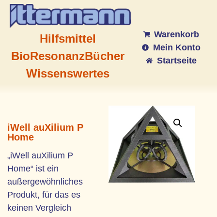
Warenkorb
Hilfsmittel
Mein Konto
BioResonanz
Bücher
Startseite
Wissenswertes
iWell auXilium P
Home
„iWell auXilium P
Home“ ist ein
außergewöhnliches
Produkt, für das es
keinen Vergleich