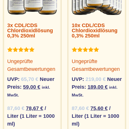
3x CDL/CDS
10x CDL/CDS
Chlordioxidlösung
Chlordioxidlösung
0,3% 250ml
0,3% 250ml
Bewertet
Bewertet
Ungeprüfte
Ungeprüfte
mit
mit
5.00
5.00
Gesamtbewertungen
Gesamtbewertungen
von 5
von 5
UVP:
65,70
€
Neuer
UVP:
219,00
€
Neuer
Preis:
59,00
€
Preis:
189,00
€
inkl.
inkl.
MwSt.
MwSt.
87,60
€
78,67
€
/
87,60
€
75,60
€
/
Liter (1 Liter = 1000
Liter (1 Liter = 1000
ml)
ml)