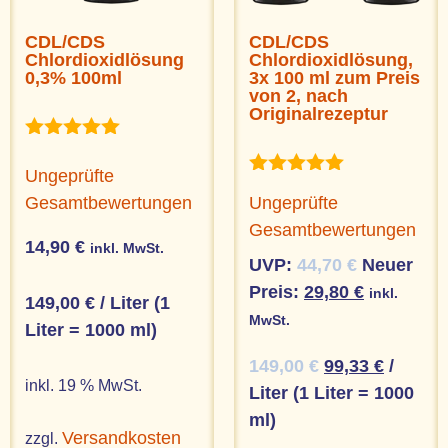
CDL/CDS
CDL/CDS
Chlordioxidlösung
Chlordioxidlösung,
0,3% 100ml
3x 100 ml zum Preis
von 2, nach
Originalrezeptur
Bewertet
mit
Ungeprüfte
5.00
Bewertet
Gesamtbewertungen
Ungeprüfte
von 5
mit
5.00
Gesamtbewertungen
von 5
14,90
€
inkl. MwSt.
UVP:
44,70
€
Neuer
Preis:
29,80
€
inkl.
149,00
€
/
Liter (1
MwSt.
Liter = 1000 ml)
149,00
€
99,33
€
/
inkl. 19 % MwSt.
Liter (1 Liter = 1000
ml)
Versandkosten
zzgl.