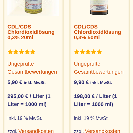
CDL/CDS
CDL/CDS
Chlordioxidlösung
Chlordioxidlösung
0,3% 20ml
0,3% 50ml
Bewertet
Bewertet
Ungeprüfte
Ungeprüfte
mit
mit
5.00
5.00
Gesamtbewertungen
Gesamtbewertungen
von 5
von 5
5,90
€
9,90
€
inkl. MwSt.
inkl. MwSt.
295,00
€
/
Liter (1
198,00
€
/
Liter (1
Liter = 1000 ml)
Liter = 1000 ml)
inkl. 19 % MwSt.
inkl. 19 % MwSt.
Versandkosten
Versandkosten
zzgl.
zzgl.