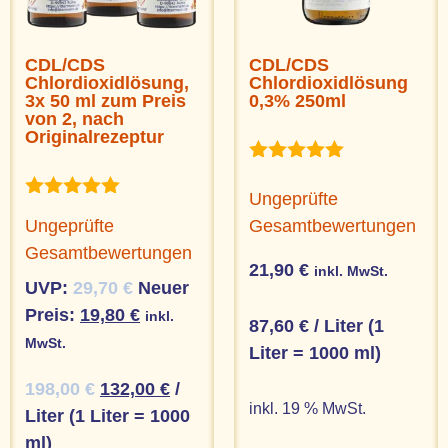
CDL/CDS
CDL/CDS
Chlordioxidlösung,
Chlordioxidlösung
3x 50 ml zum Preis
0,3% 250ml
von 2, nach
Originalrezeptur
Bewertet
mit
Ungeprüfte
Bewertet
5.00
Gesamtbewertungen
Ungeprüfte
mit
von 5
5.00
Gesamtbewertungen
von 5
21,90
€
inkl. MwSt.
UVP:
29,70
€
Neuer
Preis:
19,80
€
inkl.
87,60
€
/
Liter (1
MwSt.
Liter = 1000 ml)
198,00
€
132,00
€
/
inkl. 19 % MwSt.
Liter (1 Liter = 1000
ml)