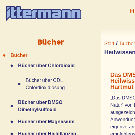
H
Bücher
/
Start
Bücher
Heilwissen
Bücher
Bücher über Chlordioxid
Das DMS
Heilwiss
Bücher über CDL
Hartmut 
Chlordioxidlösung
„Das DMSO-
Bücher über DMSO
Natur“ von D
Dimethylsulfoxid
ausgezeich
Anwendung.
Bücher über Magnesium
eigenverant
Bücher über Heilpflanzen
empfehlensw