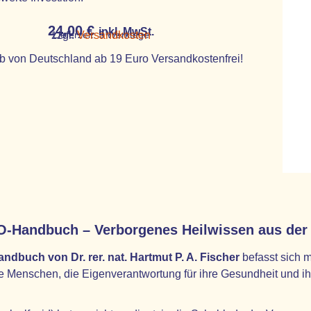
24,00
€
inkl. MwSt.
zzgl.
Lieferzeit:
Versandkosten
3 Werktage
b von Deutschland ab 19 Euro Versandkostenfrei!
Handbuch – Verborgenes Heilwissen aus der Nat
dbuch von Dr. rer. nat. Hartmut P. A. Fischer
befasst sich m
alle Menschen, die Eigenverantwortung für ihre Gesundheit und