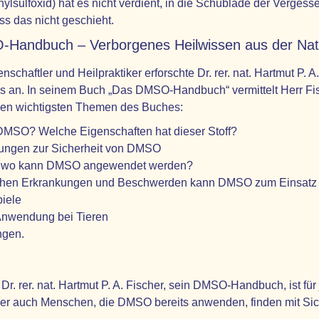
sulfoxid) hat es nicht verdient, in die Schublade der Vergessen
s das nicht geschieht.
Handbuch – Verborgenes Heilwissen aus der Natu
nschaftler und Heilpraktiker erforschte Dr. rer. nat. Hartmut P.
xis an. In seinem Buch „Das DMSO-Handbuch“ vermittelt Herr Fis
den wichtigsten Themen des Buches:
DMSO? Welche Eigenschaften hat dieser Stoff?
tungen zur Sicherheit von DMSO
 wo kann DMSO angewendet werden?
chen Erkrankungen und Beschwerden kann DMSO zum Einsat
piele
wendung bei Tieren
ngen.
r. rer. nat. Hartmut P. A. Fischer, sein DMSO-Handbuch, ist fü
er auch Menschen, die DMSO bereits anwenden, finden mit Si