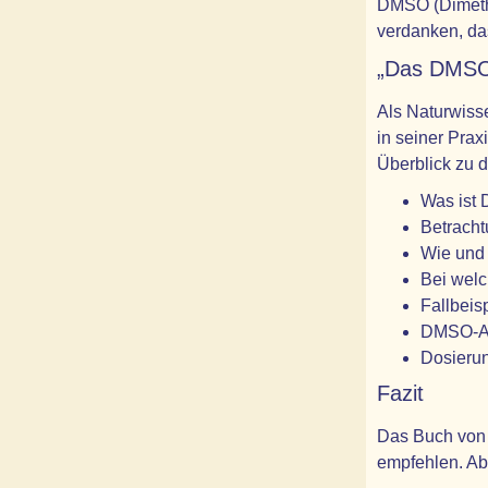
DMSO (Dimethyl
verdanken, das
„Das DMSO-
Als Naturwisse
in seiner Pra
Überblick zu 
Was ist 
Betrach
Wie und
Bei wel
Fallbeis
DMSO-An
Dosieru
Fazit
Das Buch von D
empfehlen. Ab