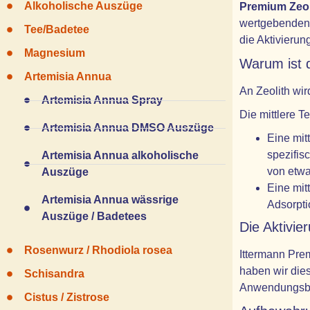
Alkoholische Auszüge
Premium Zeoli
wertgebenden M
Tee/Badetee
die Aktivieru
Magnesium
Warum ist 
Artemisia Annua
An Zeolith wir
Artemisia Annua Spray
Die mittlere T
Artemisia Annua DMSO Auszüge
Eine mit
spezifis
Artemisia Annua alkoholische
von etwa
Auszüge
Eine mit
Artemisia Annua wässrige
Adsorpti
Auszüge / Badetees
Die Aktivi
Rosenwurz / Rhodiola rosea
Ittermann Prem
haben wir dies
Schisandra
Anwendungsbe
Cistus / Zistrose