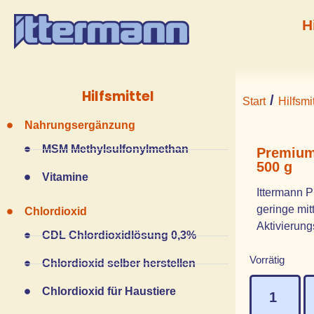
H
Hilfsmittel
/
Start
Hilfsmit
Nahrungsergänzung
MSM Methylsulfonylmethan
Premium 
500 g
Vitamine
Ittermann P
geringe mit
Chlordioxid
Aktivierun
CDL Chlordioxidlösung 0,3%
Vorrätig
Chlordioxid selber herstellen
Chlordioxid für Haustiere