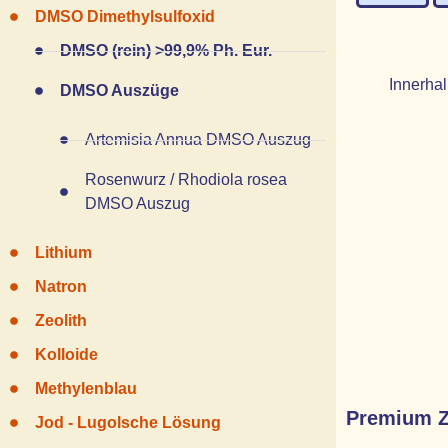
DMSO Dimethylsulfoxid
DMSO (rein) >99,9% Ph. Eur.
Innerhal
DMSO Auszüge
Artemisia Annua DMSO Auszug
Rosenwurz / Rhodiola rosea
DMSO Auszug
Lithium
Natron
Zeolith
Kolloide
Methylenblau
Premium Ze
Jod - Lugolsche Lösung