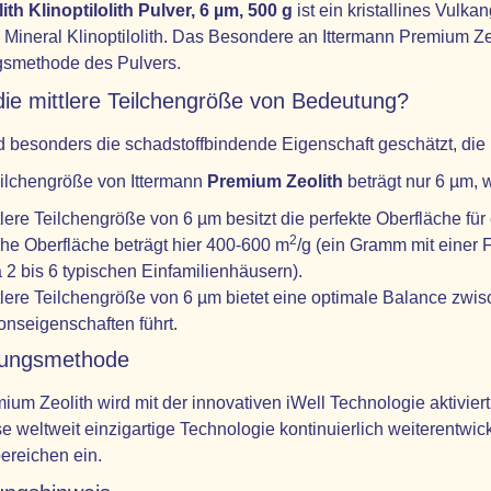
th Klinoptilolith
Pulver, 6 µm, 500 g
ist ein kristallines Vul
ineral Klinoptilolith. Das Besondere an Ittermann Premium Zeol
ngsmethode des Pulvers.
die mittlere Teilchengröße von Bedeutung?
d besonders die schadstoffbindende Eigenschaft geschätzt, die um
eilchengröße von Ittermann
Premium Zeolith
beträgt nur 6 µm, w
tlere Teilchengröße von 6 µm besitzt die perfekte Oberfläche für
2
che Oberfläche beträgt hier 400-600 m
/g (ein Gramm mit einer
 2 bis 6 typischen Einfamilienhäusern).
tlere Teilchengröße von 6 µm bietet eine optimale Balance zw
onseigenschaften führt.
erungsmethode
ium Zeolith wird mit der innovativen iWell Technologie aktivier
e weltweit einzigartige Technologie kontinuierlich weiterentwic
reichen ein.