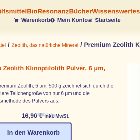
ilfsmittel
BioResonanz
Bücher
Wissenswertes
Warenkorb
Mein Konto
Startseite
/
/ Premium Zeolith Kl
tel
Zeolith, das natürliche Mineral
Zeolith Klinoptilolith Pulver, 6 µm,
remium Zeolith, 6 µm, 500 g zeichnet sich durch die
tlere Teilchengröße von nur 6 µm und die
gsmethode des Pulvers aus.
16,90
€
33,80
€
/
kg
inkl. MwSt.
In den Warenkorb