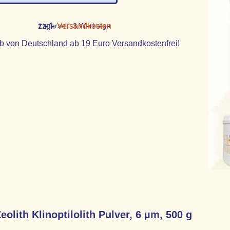
zzgl.
Lieferzeit:
Versandkosten
3 Werktage
b von Deutschland ab 19 Euro Versandkostenfrei!
olith Klinoptilolith Pulver, 6 µm, 500 g